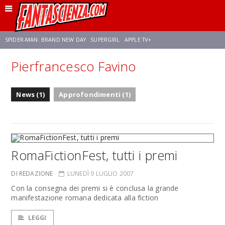
SPIDER-MAN: BRAND NEW DAY
SUPERGIRL
APPLE TV+
Pierfrancesco Favino
FRANCO RICCIARDIELLO
ZENDAYA
STAR TREK
AVENGERS: DOOMSDAY
News (1)
Approfondimenti (1)
NETFLIX
SADIE SINK
STAR TREK: STRANGE NEW WORLDS
RomaFictionFest, tutti i premi
DI REDAZIONE
LUNEDÌ 9 LUGLIO 2007
Con la consegna dei premi si è conclusa la grande
manifestazione romana dedicata alla fiction
LEGGI