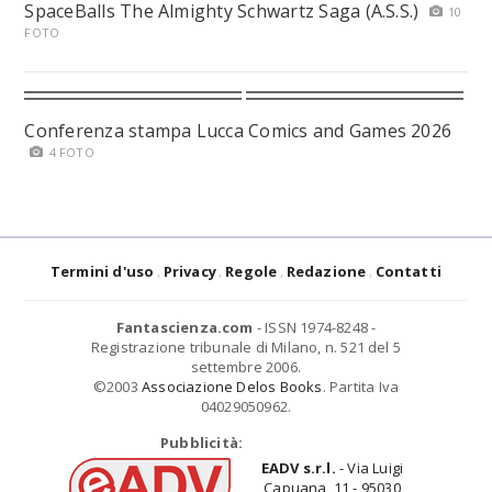
SpaceBalls The Almighty Schwartz Saga (A.S.S.)
10
FOTO
Conferenza stampa Lucca Comics and Games 2026
4 FOTO
Termini d'uso
Privacy
Regole
Redazione
Contatti
Fantascienza.com
- ISSN 1974-8248 -
Registrazione tribunale di Milano, n. 521 del 5
settembre 2006.
©2003
Associazione Delos Books
. Partita Iva
04029050962.
Pubblicità:
EADV s.r.l.
- Via Luigi
Capuana, 11 - 95030