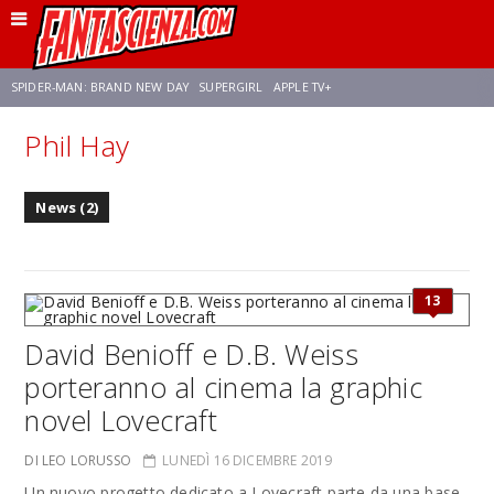
SPIDER-MAN: BRAND NEW DAY
SUPERGIRL
APPLE TV+
Phil Hay
FRANCO RICCIARDIELLO
ZENDAYA
STAR TREK
AVENGERS: DOOMSDAY
News (2)
NETFLIX
SADIE SINK
CELIA ROSE GOODING
13
David Benioff e D.B. Weiss
porteranno al cinema la graphic
novel Lovecraft
DI LEO LORUSSO
LUNEDÌ 16 DICEMBRE 2019
Un nuovo progetto dedicato a Lovecraft parte da una base