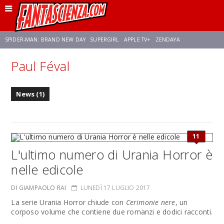
SPIDER-MAN: BRAND NEW DAY
SUPERGIRL
APPLE TV+
ZENDAYA
Paul Féval
FRANCO RICCIARDIELLO
AVENGERS: DOOMSDAY
STAR TREK
NETFLIX
News (1)
SADIE SINK
STAR TREK: STRANGE NEW WORLDS
11
L'ultimo numero di Urania Horror è
nelle edicole
DI GIAMPAOLO RAI
LUNEDÌ 17 LUGLIO 2017
La serie Urania Horror chiude con
Cerimonie nere
, un
corposo volume che contiene due romanzi e dodici racconti.