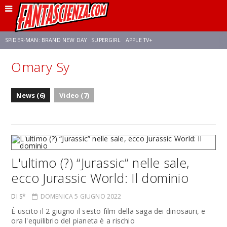
SPIDER-MAN: BRAND NEW DAY
SUPERGIRL
APPLE TV+
Omary Sy
FRANCO RICCIARDIELLO
ZENDAYA
STAR TREK
AVENGERS: DOOMSDAY
News (6)
Video (7)
NETFLIX
SADIE SINK
STAR TREK: STRANGE NEW WORLDS
L'ultimo (?) “Jurassic” nelle sale,
ecco Jurassic World: Il dominio
DI S*
DOMENICA 5 GIUGNO 2022
È uscito il 2 giugno il sesto film della saga dei dinosauri, e
ora l'equilibrio del pianeta è a rischio