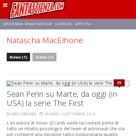
SPIDER-MAN: BRAND NEW DAY
SUPERGIRL
APPLE TV+
Natascha MacElhone
FRANCO RICCIARDIELLO
ZENDAYA
AVENGERS: DOOMSDAY
STAR TREK
News (1)
Video (1)
NETFLIX
SADIE SINK
CELIA ROSE GOODING
25
Sean Penn su Marte, da oggi (in
USA) la serie The First
DI LEO LORUSSO
VENERDÌ 14 SETTEMBRE 2018
L'ex autore di
House of Cards
vuole raccontare prima di
tutto un ritratto psicologico del team di astronauti che sta
per compiere una missione tanto rivoluzionaria quanto