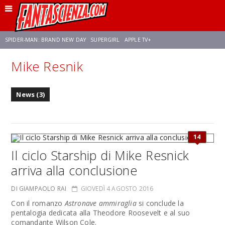
SPIDER-MAN: BRAND NEW DAY
SUPERGIRL
APPLE TV+
Mike Resnik
FRANCO RICCIARDIELLO
ZENDAYA
AVENGERS: DOOMSDAY
STAR TREK
News (3)
NETFLIX
SADIE SINK
CELIA ROSE GOODING
14
Il ciclo Starship di Mike Resnick
arriva alla conclusione
DI GIAMPAOLO RAI
GIOVEDÌ 4 AGOSTO 2016
Con il romanzo
Astronave ammiraglia
si conclude la
pentalogia dedicata alla Theodore Roosevelt e al suo
comandante Wilson Cole.