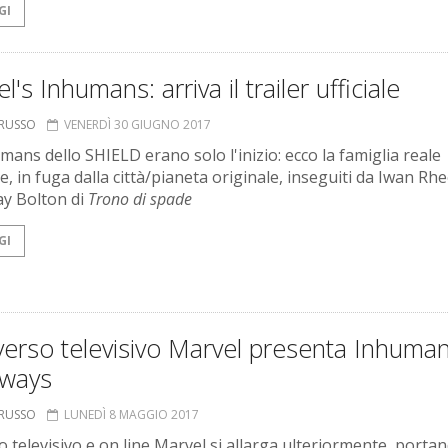
GI
l's Inhumans: arriva il trailer ufficiale
ORUSSO
VENERDÌ 30 GIUGNO 2017
mans dello SHIELD erano solo l'inizio: ecco la famiglia reale
e, in fuga dalla città/pianeta originale, inseguiti da Iwan Rh
ay Bolton di
Trono di spade
GI
verso televisivo Marvel presenta Inhuma
ways
ORUSSO
LUNEDÌ 8 MAGGIO 2017
o televisivo e on line Marvel si allarga ulteriormente, portan