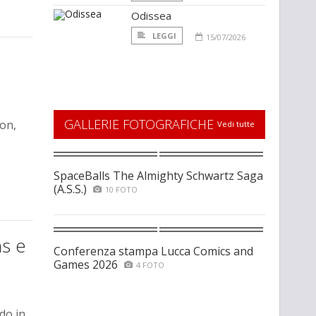
Odissea
LEGGI
15/07/2026
GALLERIE FOTOGRAFICHE
eon,
Vedi tutte
SpaceBalls The Almighty Schwartz Saga
(A.S.S.)
10 FOTO
ns e
Conferenza stampa Lucca Comics and
Games 2026
4 FOTO
do in