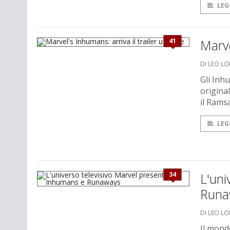
LEG
41
Marve
DI LEO L
Gli Inhu
original
il Rams
LEG
34
L'uni
Runa
DI LEO L
Il mond