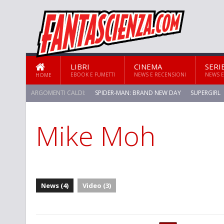
LIBRI
CINEMA
SERI
EBOOK E FUMETTI
NEWS E RECENSIONI
NEWS E
HOME
ARGOMENTI CALDI:
SPIDER-MAN: BRAND NEW DAY
SUPERGIRL
Mike Moh
STAR TREK: STRANGE NEW WORLDS
News (4)
Video (3)