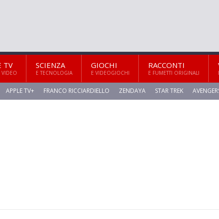
E TV
SCIENZA
GIOCHI
RACCONTI
 VIDEO
E TECNOLOGIA
E VIDEOGIOCHI
E FUMETTI ORIGINALI
APPLE TV+
FRANCO RICCIARDIELLO
ZENDAYA
STAR TREK
AVENGER