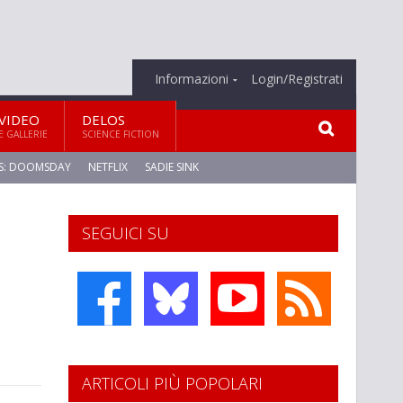
Informazioni
Login/Registrati
VIDEO
DELOS
E GALLERIE
SCIENCE FICTION
S: DOOMSDAY
NETFLIX
SADIE SINK
SEGUICI SU
ARTICOLI PIÙ POPOLARI