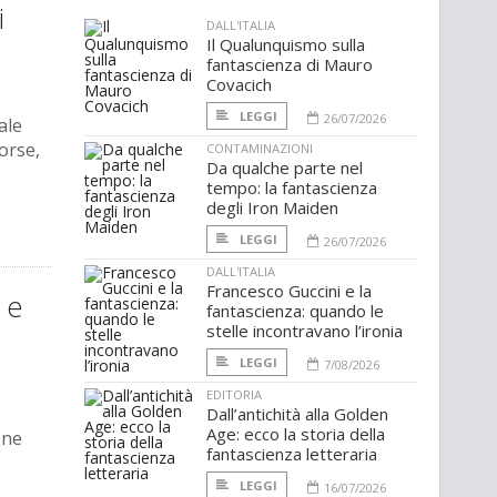
i
DALL'ITALIA
Il Qualunquismo sulla
fantascienza di Mauro
Covacich
LEGGI
26/07/2026
ale
orse,
CONTAMINAZIONI
Da qualche parte nel
tempo: la fantascienza
degli Iron Maiden
LEGGI
26/07/2026
DALL'ITALIA
Francesco Guccini e la
 e
fantascienza: quando le
stelle incontravano l’ironia
LEGGI
7/08/2026
EDITORIA
Dall’antichità alla Golden
Age: ecco la storia della
 ne
fantascienza letteraria
LEGGI
16/07/2026