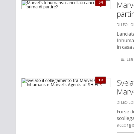
54
Marve
parti
DI LEO L
Lanciat
Inhuman
in casa
LEG
19
Svela
Marv
DI LEO L
Forse d
scolleg
accorge