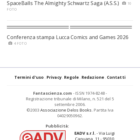
SpaceBalls The Almighty Schwartz Saga (A.S.S.)
10
FOTO
Conferenza stampa Lucca Comics and Games 2026
4 FOTO
Termini d'uso
Privacy
Regole
Redazione
Contatti
Fantascienza.com
- ISSN 1974-8248 -
Registrazione tribunale di Milano, n. 521 del 5
settembre 2006.
©2003
Associazione Delos Books
. Partita Iva
04029050962.
Pubblicità:
EADV s.r.l.
- Via Luigi
Capuana, 11 - 95030