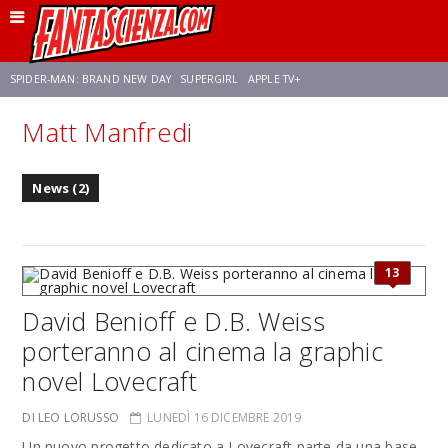
SPIDER-MAN: BRAND NEW DAY
SUPERGIRL
APPLE TV+
Matt Manfredi
FRANCO RICCIARDIELLO
ZENDAYA
STAR TREK
AVENGERS: DOOMSDAY
News (2)
NETFLIX
SADIE SINK
CELIA ROSE GOODING
13
David Benioff e D.B. Weiss
porteranno al cinema la graphic
novel Lovecraft
DI LEO LORUSSO
LUNEDÌ 16 DICEMBRE 2019
Un nuovo progetto dedicato a Lovecraft parte da una base