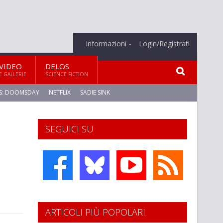
Informazioni
Login/Registrati
VIDEO
DELOS
E GALLERIE
SCIENCE FICTION
S: DOOMSDAY
NETFLIX
SADIE SINK
SEGUICI SU
ARTICOLI PIÙ POPOLARI