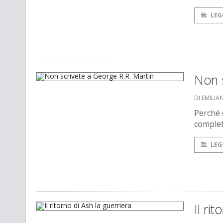
LEG
Non s
DI EMILIA
Perché 
complet
LEG
Il ri