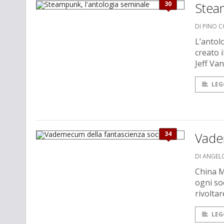
30
Steam
DI PINO 
L’antol
creato 
Jeff Va
LEG
34
Vadem
DI ANGEL
China M
ogni so
rivolta
LEG