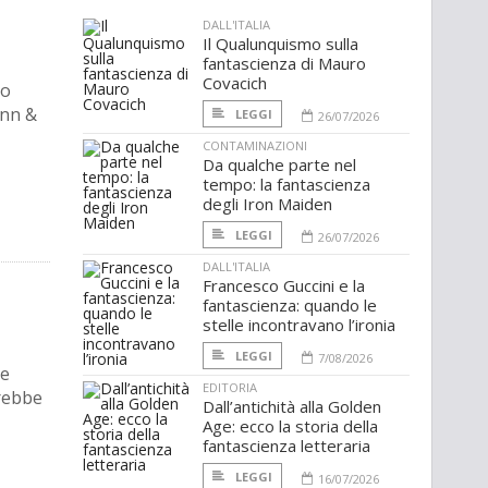
DALL'ITALIA
Il Qualunquismo sulla
fantascienza di Mauro
Covacich
no
Ann &
LEGGI
26/07/2026
CONTAMINAZIONI
Da qualche parte nel
tempo: la fantascienza
degli Iron Maiden
LEGGI
26/07/2026
DALL'ITALIA
Francesco Guccini e la
fantascienza: quando le
stelle incontravano l’ironia
LEGGI
7/08/2026
he
EDITORIA
trebbe
Dall’antichità alla Golden
Age: ecco la storia della
fantascienza letteraria
LEGGI
16/07/2026