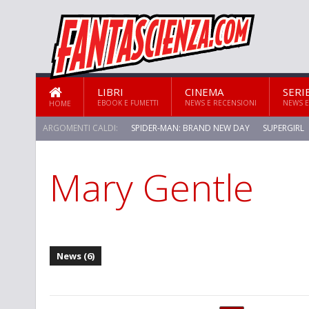
LIBRI
CINEMA
SERI
EBOOK E FUMETTI
NEWS E RECENSIONI
NEWS E
HOME
ARGOMENTI CALDI:
SPIDER-MAN: BRAND NEW DAY
SUPERGIRL
Mary Gentle
STAR TREK: STRANGE NEW WORLDS
News (6)