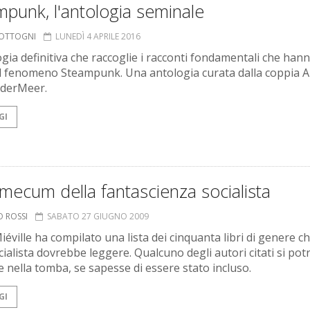
punk, l'antologia seminale
COTTOGNI
LUNEDÌ 4 APRILE 2016
ogia definitiva che raccoglie i racconti fondamentali che han
il fenomeno Steampunk. Una antologia curata dalla coppia 
nderMeer.
GI
ecum della fantascienza socialista
O ROSSI
SABATO 27 GIUGNO 2009
iéville ha compilato una lista dei cinquanta libri di genere c
cialista dovrebbe leggere. Qualcuno degli autori citati si po
re nella tomba, se sapesse di essere stato incluso.
GI