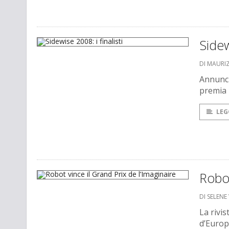
Sidew
DI MAURI
Annunci
premia i
LEG
Robot
DI SELENE 
La rivis
d’Europ