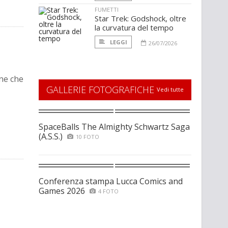
FUMETTI
Star Trek: Godshock, oltre
la curvatura del tempo
LEGGI
26/07/2026
ne che
GALLERIE FOTOGRAFICHE
Vedi tutte
SpaceBalls The Almighty Schwartz Saga
(A.S.S.)
10 FOTO
Conferenza stampa Lucca Comics and
Games 2026
4 FOTO