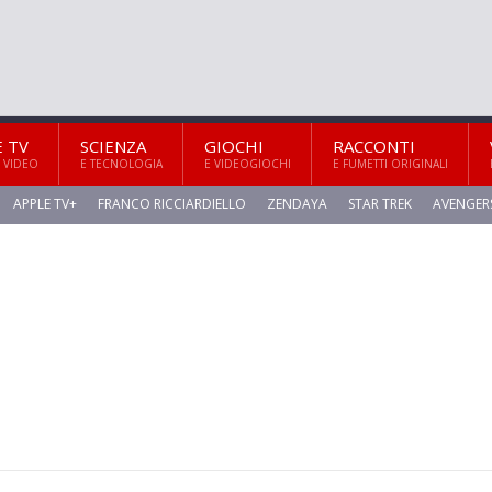
E TV
SCIENZA
GIOCHI
RACCONTI
 VIDEO
E TECNOLOGIA
E VIDEOGIOCHI
E FUMETTI ORIGINALI
APPLE TV+
FRANCO RICCIARDIELLO
ZENDAYA
STAR TREK
AVENGER