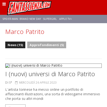
SPIDER-MAN: BRAND NEW DAY
SUPERGIRL
APPLE TV+
Marco Patrito
FRANCO RICCIARDIELLO
ZENDAYA
STAR TREK
AVENGERS: DOOMSDAY
News (15)
Approfondimenti (5)
NETFLIX
SADIE SINK
STAR TREK: STRANGE NEW WORLDS
I (nuovi) universi di Marco Patrito
DI S*
MERCOLEDÌ 26 APRILE 2023
L'artista torinese ha messo online un portfolio di
affascinanti illustrazioni, una sorta di videogame immersivo
che porta su altri mondi