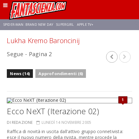
SPIDER-MAN: BRAND NEW DAY
SUPERGIRL
APPLE TV+
Lukha Kremo Baroncinij
FRANCO RICCIARDIELLO
ZENDAYA
STAR TREK
AVENGERS: DOOMSDAY
Segue - Pagina 2
NETFLIX
SADIE SINK
STAR TREK: STRANGE NEW WORLDS
News (14)
Approfondimenti (6)
1
Ecco NeXT (Iterazione 02)
DI REDAZIONE
LUNEDÌ 14 NOVEMBRE 2005
Raffica di novità in uscita dall'attivo gruppo connetivista:
esce il nuovo numero della rivista, mentre procede la