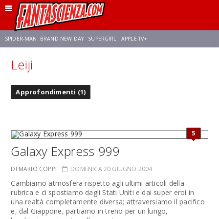
SPIDER-MAN: BRAND NEW DAY
SUPERGIRL
APPLE TV+
Leiji
FRANCO RICCIARDIELLO
ZENDAYA
STAR TREK
AVENGERS: DOOMSDAY
Approfondimenti (1)
NETFLIX
SADIE SINK
STAR TREK: STRANGE NEW WORLDS
5
Galaxy Express 999
DI MARIO COPPI
DOMENICA 20 GIUGNO 2004
Cambiamo atmosfera rispetto agli ultimi articoli della
rubrica e ci spostiamo dagli Stati Uniti e dai super eroi in
una realtà completamente diversa; attraversiamo il pacifico
e, dal Giappone, partiamo in treno per un lungo,