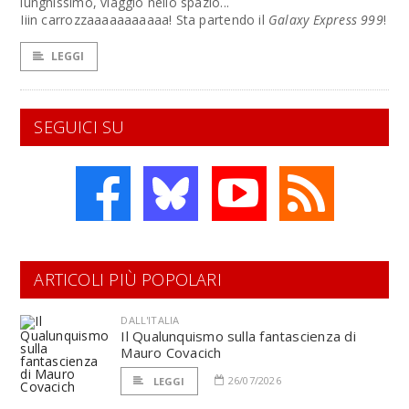
lunghissimo, viaggio nello spazio...
Iiin carrozzaaaaaaaaaaa! Sta partendo il
Galaxy Express 999
!
LEGGI
SEGUICI SU
ARTICOLI PIÙ POPOLARI
DALL'ITALIA
Il Qualunquismo sulla fantascienza di
Mauro Covacich
26/07/2026
LEGGI