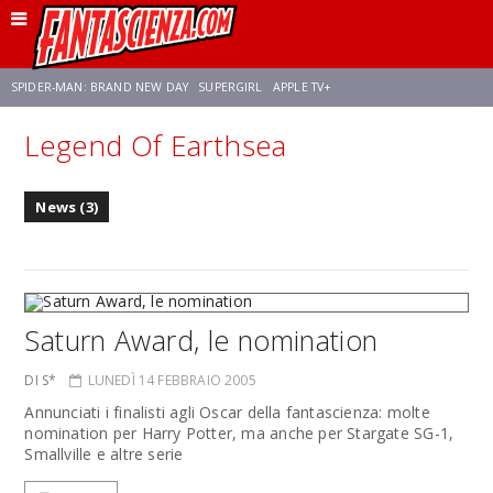
SPIDER-MAN: BRAND NEW DAY
SUPERGIRL
APPLE TV+
Legend Of Earthsea
FRANCO RICCIARDIELLO
ZENDAYA
AVENGERS: DOOMSDAY
STAR TREK
News (3)
NETFLIX
SADIE SINK
STAR TREK: STRANGE NEW WORLDS
Saturn Award, le nomination
DI S*
LUNEDÌ 14 FEBBRAIO 2005
Annunciati i finalisti agli Oscar della fantascienza: molte
nomination per Harry Potter, ma anche per Stargate SG-1,
Smallville e altre serie