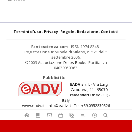
Termini d'uso
Privacy
Regole
Redazione
Contatti
Fantascienza.com
- ISSN 1974-8248 -
Registrazione tribunale di Milano, n. 521 del 5
settembre 2006.
©2003
Associazione Delos Books
. Partita Iva
04029050962.
Pubblicità:
EADV s.r.l.
- Via Luigi
Capuana, 11 - 95030
Tremestieri Etneo (CT) -
Italy
www.eadv.it - info@eadv.it - Tel: +39.0952830326