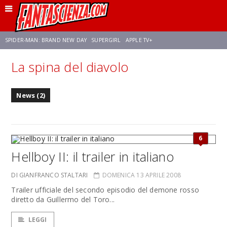
SPIDER-MAN: BRAND NEW DAY
SUPERGIRL
APPLE TV+
La spina del diavolo
FRANCO RICCIARDIELLO
ZENDAYA
STAR TREK
AVENGERS: DOOMSDAY
News (2)
NETFLIX
SADIE SINK
CELIA ROSE GOODING
6
Hellboy II: il trailer in italiano
DI GIANFRANCO STALTARI
DOMENICA 13 APRILE 2008
Trailer ufficiale del secondo episodio del demone rosso
diretto da Guillermo del Toro...
LEGGI