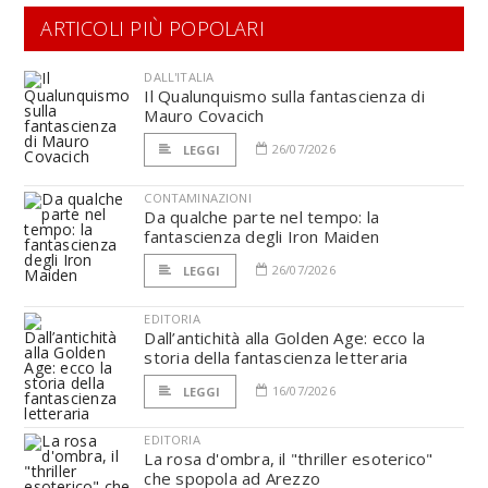
ARTICOLI PIÙ POPOLARI
DALL'ITALIA
Il Qualunquismo sulla fantascienza di
Mauro Covacich
26/07/2026
LEGGI
CONTAMINAZIONI
Da qualche parte nel tempo: la
fantascienza degli Iron Maiden
26/07/2026
LEGGI
EDITORIA
Dall’antichità alla Golden Age: ecco la
storia della fantascienza letteraria
16/07/2026
LEGGI
EDITORIA
La rosa d'ombra, il "thriller esoterico"
che spopola ad Arezzo