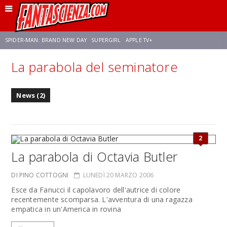
SPIDER-MAN: BRAND NEW DAY
SUPERGIRL
APPLE TV+
La parabola del seminatore
FRANCO RICCIARDIELLO
ZENDAYA
STAR TREK
AVENGERS: DOOMSDAY
News (2)
NETFLIX
SADIE SINK
STAR TREK: STRANGE NEW WORLDS
2
La parabola di Octavia Butler
DI PINO COTTOGNI
LUNEDÌ 20 MARZO 2006
Esce da Fanucci il capolavoro dell'autrice di colore
recentemente scomparsa. L'avventura di una ragazza
empatica in un'America in rovina