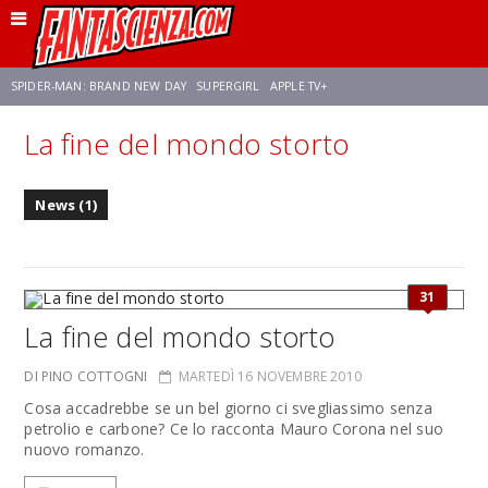
SPIDER-MAN: BRAND NEW DAY
SUPERGIRL
APPLE TV+
La fine del mondo storto
FRANCO RICCIARDIELLO
ZENDAYA
AVENGERS: DOOMSDAY
STAR TREK
News (1)
NETFLIX
SADIE SINK
STAR TREK: STRANGE NEW WORLDS
31
La fine del mondo storto
DI PINO COTTOGNI
MARTEDÌ 16 NOVEMBRE 2010
Cosa accadrebbe se un bel giorno ci svegliassimo senza
petrolio e carbone? Ce lo racconta Mauro Corona nel suo
nuovo romanzo.