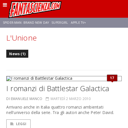
SPIDER-MAN: BRAND NEW DAY
SUPERGIRL
APPLE TV+
L'Unione
FRANCO RICCIARDIELLO
ZENDAYA
STAR TREK
AVENGERS: DOOMSDAY
News (1)
NETFLIX
SADIE SINK
STAR TREK: STRANGE NEW WORLDS
17
I romanzi di Battlestar Galactica
DI EMANUELE MANCO
MARTEDÌ 2 MARZO 2010
Arrivano anche in Italia quattro romanzi ambientati
nell'universo della serie. Tra gli autori anche Peter David.
LEGGI