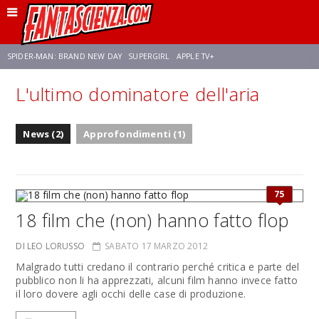
SPIDER-MAN: BRAND NEW DAY
SUPERGIRL
APPLE TV+
L'ultimo dominatore dell'aria
FRANCO RICCIARDIELLO
ZENDAYA
STAR TREK
AVENGERS: DOOMSDAY
News (2)
Approfondimenti (1)
NETFLIX
SADIE SINK
CELIA ROSE GOODING
75
18 film che (non) hanno fatto flop
DI LEO LORUSSO
SABATO 17 MARZO 2012
Malgrado tutti credano il contrario perché critica e parte del
pubblico non li ha apprezzati, alcuni film hanno invece fatto
il loro dovere agli occhi delle case di produzione.