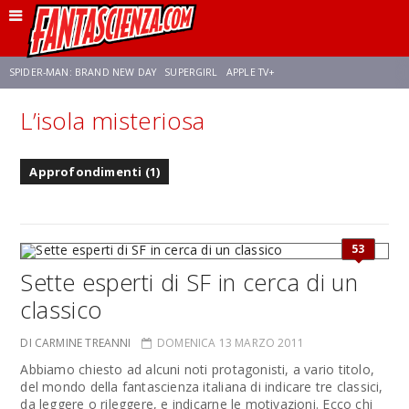
SPIDER-MAN: BRAND NEW DAY
SUPERGIRL
APPLE TV+
L’isola misteriosa
FRANCO RICCIARDIELLO
ZENDAYA
AVENGERS: DOOMSDAY
STAR TREK
Approfondimenti (1)
NETFLIX
SADIE SINK
STAR TREK: STRANGE NEW WORLDS
53
Sette esperti di SF in cerca di un
classico
DI CARMINE TREANNI
DOMENICA 13 MARZO 2011
Abbiamo chiesto ad alcuni noti protagonisti, a vario titolo,
del mondo della fantascienza italiana di indicare tre classici,
da leggere o rileggere, e indicarne le motivazioni. Ecco chi