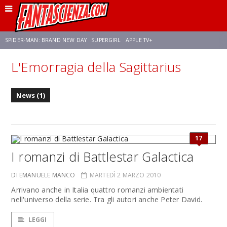
SPIDER-MAN: BRAND NEW DAY
SUPERGIRL
APPLE TV+
L'Emorragia della Sagittarius
FRANCO RICCIARDIELLO
ZENDAYA
STAR TREK
AVENGERS: DOOMSDAY
News (1)
NETFLIX
SADIE SINK
CELIA ROSE GOODING
17
I romanzi di Battlestar Galactica
DI EMANUELE MANCO
MARTEDÌ 2 MARZO 2010
Arrivano anche in Italia quattro romanzi ambientati
nell'universo della serie. Tra gli autori anche Peter David.
LEGGI