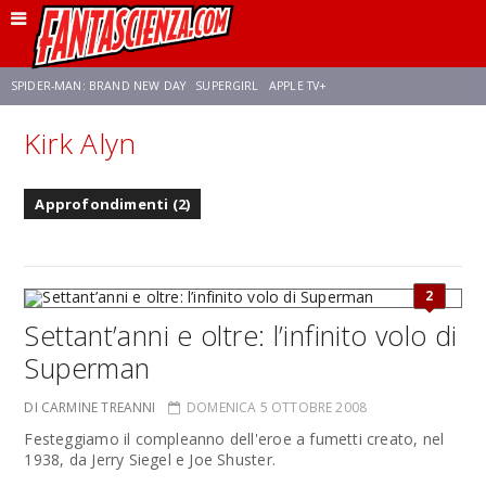
SPIDER-MAN: BRAND NEW DAY
SUPERGIRL
APPLE TV+
Kirk Alyn
FRANCO RICCIARDIELLO
ZENDAYA
STAR TREK
AVENGERS: DOOMSDAY
Approfondimenti (2)
NETFLIX
SADIE SINK
STAR TREK: STRANGE NEW WORLDS
2
Settant’anni e oltre: l’infinito volo di
Superman
DI CARMINE TREANNI
DOMENICA 5 OTTOBRE 2008
Festeggiamo il compleanno dell'eroe a fumetti creato, nel
1938, da Jerry Siegel e Joe Shuster.