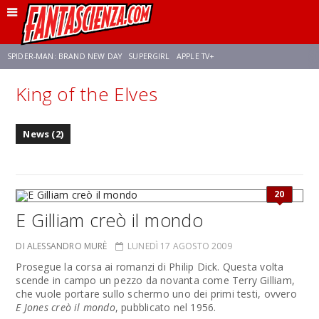
SPIDER-MAN: BRAND NEW DAY
SUPERGIRL
APPLE TV+
King of the Elves
FRANCO RICCIARDIELLO
ZENDAYA
STAR TREK
AVENGERS: DOOMSDAY
News (2)
NETFLIX
SADIE SINK
STAR TREK: STRANGE NEW WORLDS
20
E Gilliam creò il mondo
DI ALESSANDRO MURÈ
LUNEDÌ 17 AGOSTO 2009
Prosegue la corsa ai romanzi di Philip Dick. Questa volta
scende in campo un pezzo da novanta come Terry Gilliam,
che vuole portare sullo schermo uno dei primi testi, ovvero
E Jones creò il mondo
, pubblicato nel 1956.