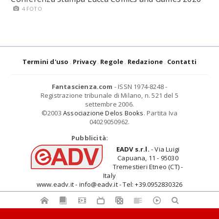
4 FOTO
Termini d'uso
Privacy
Regole
Redazione
Contatti
Fantascienza.com
- ISSN 1974-8248 -
Registrazione tribunale di Milano, n. 521 del 5
settembre 2006.
©2003
Associazione Delos Books
. Partita Iva
04029050962.
Pubblicità:
EADV s.r.l.
- Via Luigi
Capuana, 11 - 95030
Tremestieri Etneo (CT) -
Italy
www.eadv.it - info@eadv.it - Tel: +39.0952830326