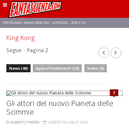
SPIDER-MAN: BRAND NEW DAY
SUPERGIRL
APPLE TV+
King Kong
FRANCO RICCIARDIELLO
ZENDAYA
STAR TREK
AVENGERS: DOOMSDAY
Segue - Pagina 2
NETFLIX
SADIE SINK
CELIA ROSE GOODING
News (40)
Approfondimenti (10)
Video (5)
3
Gli attori del nuovo Pianeta delle
Scimmie
DI ALBERTO PRIORA
LUNEDÌ 19 LUGLIO 2010