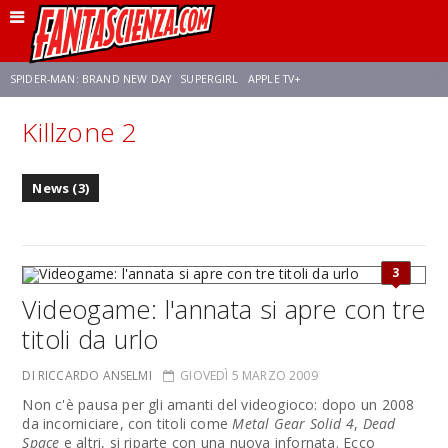
SPIDER-MAN: BRAND NEW DAY
SUPERGIRL
APPLE TV+
Killzone 2
FRANCO RICCIARDIELLO
ZENDAYA
STAR TREK
AVENGERS: DOOMSDAY
News (3)
NETFLIX
SADIE SINK
STAR TREK: STRANGE NEW WORLDS
3
Videogame: l'annata si apre con tre
titoli da urlo
DI RICCARDO ANSELMI
GIOVEDÌ 5 MARZO 2009
Non c'è pausa per gli amanti del videogioco: dopo un 2008
da incorniciare, con titoli come
Metal Gear Solid 4
,
Dead
Space
e altri, si riparte con una nuova infornata. Ecco