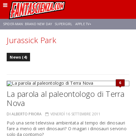
SPIDER-MAN: BRAND NEW DAY
SUPERGIRL
APPLE TV+
Jurassick Park
FRANCO RICCIARDIELLO
ZENDAYA
STAR TREK
AVENGERS: DOOMSDAY
News (4)
NETFLIX
SADIE SINK
STAR TREK: STRANGE NEW WORLDS
6
La parola al paleontologo di Terra
Nova
DI ALBERTO PRIORA
VENERDÌ 16 SETTEMBRE 2011
Può una serie televisiva ambientata al tempo dei dinosauri
fare a meno di veri dinosauri? O magari i dinosauri servono
solo da contorno?