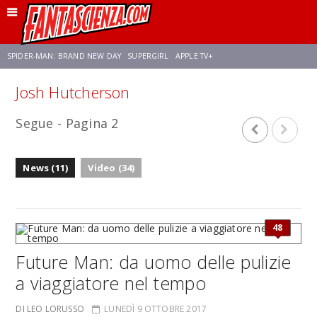
SPIDER-MAN: BRAND NEW DAY
SUPERGIRL
APPLE TV+
Josh Hutcherson
FRANCO RICCIARDIELLO
ZENDAYA
AVENGERS: DOOMSDAY
STAR TREK
Segue - Pagina 2
NETFLIX
SADIE SINK
CELIA ROSE GOODING
News (11)
Video (34)
48
Future Man: da uomo delle pulizie
a viaggiatore nel tempo
DI LEO LORUSSO
LUNEDÌ 9 OTTOBRE 2017