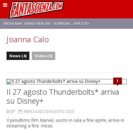
SPIDER-MAN: BRAND NEW DAY
SUPERGIRL
APPLE TV+
Joanna Calo
FRANCO RICCIARDIELLO
ZENDAYA
STAR TREK
AVENGERS: DOOMSDAY
News (4)
Video (3)
NETFLIX
SADIE SINK
STAR TREK: STRANGE NEW WORLDS
1
Il 27 agosto Thunderbolts* arriva
su Disney+
DI S*
MERCOLEDÌ 20 AGOSTO 2025
Il penultimo film Marvel, uscito in sala a fine aprile, arriva in
streaming a fine mese.