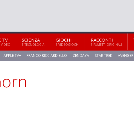
E TV
SCIENZA
GIOCHI
RACCONTI
 VIDEO
E TECNOLOGIA
E VIDEOGIOCHI
E FUMETTI ORIGINALI
APPLE TV+
FRANCO RICCIARDIELLO
ZENDAYA
STAR TREK
AVENGER
horn