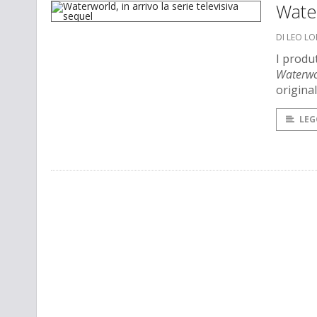
Water
DI LEO L
I produt
Waterwo
original
LEG