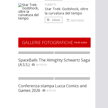
FUMETTI
Star Trek: Godshock, oltre
la curvatura del tempo
LEGGI
26/07/2026
GALLERIE FOTOGRAFICHE
Vedi tutte
SpaceBalls The Almighty Schwartz Saga
(A.S.S.)
10 FOTO
Conferenza stampa Lucca Comics and
Games 2026
4 FOTO