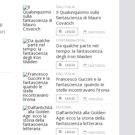
DALL'ITALIA
Il Qualunquismo sulla
fantascienza di Mauro
Covacich
di
ori
LEGGI
26/07/2026
CONTAMINAZIONI
Da qualche parte nel
tempo: la fantascienza
degli Iron Maiden
LEGGI
26/07/2026
DALL'ITALIA
Francesco Guccini e la
fantascienza: quando le
stelle incontravano l’ironia
LEGGI
7/08/2026
EDITORIA
Dall’antichità alla Golden
Age: ecco la storia della
fantascienza letteraria
LEGGI
16/07/2026