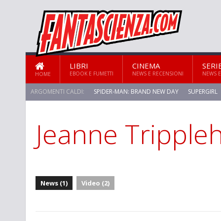
LIBRI
CINEMA
SERI
EBOOK E FUMETTI
NEWS E RECENSIONI
NEWS E
HOME
ARGOMENTI CALDI:
SPIDER-MAN: BRAND NEW DAY
SUPERGIRL
Jeanne Tripple
STAR TREK: STRANGE NEW WORLDS
News (1)
Video (2)