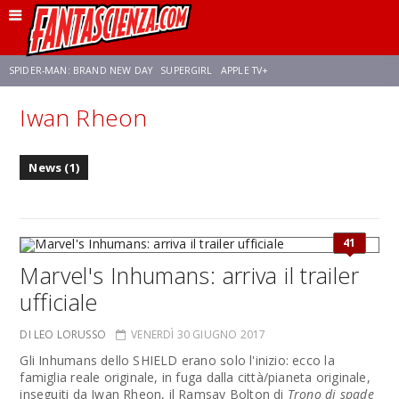
SPIDER-MAN: BRAND NEW DAY
SUPERGIRL
APPLE TV+
Iwan Rheon
FRANCO RICCIARDIELLO
ZENDAYA
STAR TREK
AVENGERS: DOOMSDAY
News (1)
NETFLIX
SADIE SINK
STAR TREK: STRANGE NEW WORLDS
41
Marvel's Inhumans: arriva il trailer
ufficiale
DI LEO LORUSSO
VENERDÌ 30 GIUGNO 2017
Gli Inhumans dello SHIELD erano solo l'inizio: ecco la
famiglia reale originale, in fuga dalla città/pianeta originale,
inseguiti da Iwan Rheon, il Ramsay Bolton di
Trono di spade