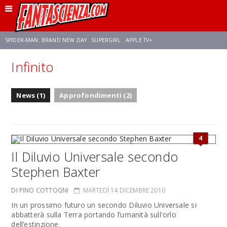
SPIDER-MAN: BRAND NEW DAY
SUPERGIRL
APPLE TV+
Infinito
FRANCO RICCIARDIELLO
ZENDAYA
STAR TREK
AVENGERS: DOOMSDAY
News (1)
Approfondimenti (2)
NETFLIX
SADIE SINK
STAR TREK: STRANGE NEW WORLDS
4
Il Diluvio Universale secondo
Stephen Baxter
DI PINO COTTOGNI
MARTEDÌ 14 DICEMBRE 2010
In un prossimo futuro un secondo Diluvio Universale si
abbatterà sulla Terra portando l’umanità sull'orlo
dell’estinzione.