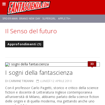
SPIDER-MAN: BRAND NEW DAY
SUPERGIRL
APPLE TV+
Il Senso del futuro
FRANCO RICCIARDIELLO
ZENDAYA
STAR TREK
AVENGERS: DOOMSDAY
Approfondimenti (1)
NETFLIX
SADIE SINK
CELIA ROSE GOODING
33
I sogni della fantascienza
DI CARMINE TREANNI
LUNEDÌ 12 APRILE 2010
Con il professor Carlo Pagetti, storico e critico della science
fiction e docente di Letteratura Inglese contemporanea
all'università di Milano, abbiamo parlato della science fiction
delle origini e di quella moderna, ma gettando anche uno