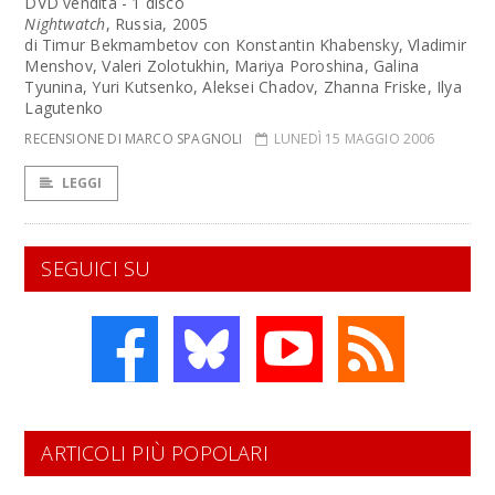
DVD vendita - 1 disco
Nightwatch
, Russia, 2005
di Timur Bekmambetov con Konstantin Khabensky, Vladimir
Menshov, Valeri Zolotukhin, Mariya Poroshina, Galina
Tyunina, Yuri Kutsenko, Aleksei Chadov, Zhanna Friske, Ilya
Lagutenko
RECENSIONE DI MARCO SPAGNOLI
LUNEDÌ 15 MAGGIO 2006
LEGGI
SEGUICI SU
ARTICOLI PIÙ POPOLARI