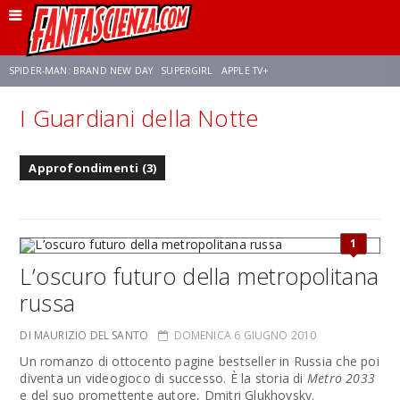
SPIDER-MAN: BRAND NEW DAY
SUPERGIRL
APPLE TV+
I Guardiani della Notte
FRANCO RICCIARDIELLO
ZENDAYA
AVENGERS: DOOMSDAY
STAR TREK
Approfondimenti (3)
NETFLIX
SADIE SINK
STAR TREK: STRANGE NEW WORLDS
1
L’oscuro futuro della metropolitana
russa
DI MAURIZIO DEL SANTO
DOMENICA 6 GIUGNO 2010
Un romanzo di ottocento pagine bestseller in Russia che poi
diventa un videogioco di successo. È la storia di
Metro 2033
e del suo promettente autore, Dmitri Glukhovsky.