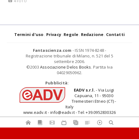
4 FOTO
Termini d'uso
Privacy
Regole
Redazione
Contatti
Fantascienza.com
- ISSN 1974-8248 -
Registrazione tribunale di Milano, n. 521 del 5
settembre 2006.
©2003
Associazione Delos Books
. Partita Iva
04029050962.
Pubblicità:
EADV s.r.l.
- Via Luigi
Capuana, 11 - 95030
Tremestieri Etneo (CT) -
Italy
www.eadv.it - info@eadv.it - Tel: +39.0952830326