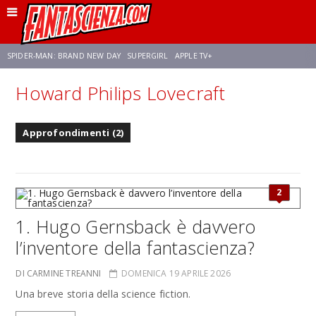
SPIDER-MAN: BRAND NEW DAY
SUPERGIRL
APPLE TV+
Howard Philips Lovecraft
FRANCO RICCIARDIELLO
ZENDAYA
STAR TREK
AVENGERS: DOOMSDAY
Approfondimenti (2)
NETFLIX
SADIE SINK
CELIA ROSE GOODING
2
1. Hugo Gernsback è davvero
l’inventore della fantascienza?
DI CARMINE TREANNI
DOMENICA 19 APRILE 2026
Una breve storia della science fiction.