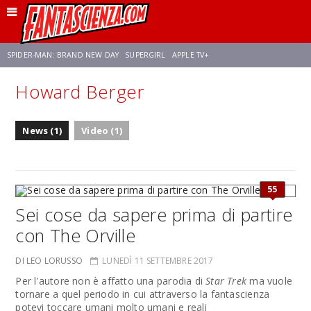
SPIDER-MAN: BRAND NEW DAY
SUPERGIRL
APPLE TV+
Howard Berger
FRANCO RICCIARDIELLO
ZENDAYA
STAR TREK
AVENGERS: DOOMSDAY
News (1)
Video (1)
NETFLIX
SADIE SINK
STAR TREK: STRANGE NEW WORLDS
55
Sei cose da sapere prima di partire
con The Orville
DI LEO LORUSSO
LUNEDÌ 11 SETTEMBRE 2017
Per l'autore non è affatto una parodia di
Star Trek
ma vuole
tornare a quel periodo in cui attraverso la fantascienza
potevi toccare umani molto umani e reali