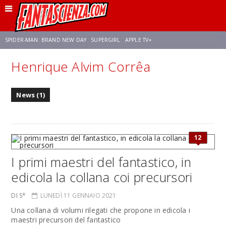
SPIDER-MAN: BRAND NEW DAY
SUPERGIRL
APPLE TV+
Henrique Alvim Corrêa
FRANCO RICCIARDIELLO
ZENDAYA
STAR TREK
AVENGERS: DOOMSDAY
News (1)
NETFLIX
SADIE SINK
STAR TREK: STRANGE NEW WORLDS
12
I primi maestri del fantastico, in
edicola la collana coi precursori
DI S*
LUNEDÌ 11 GENNAIO 2021
Una collana di volumi rilegati che propone in edicola i
maestri precursori del fantastico