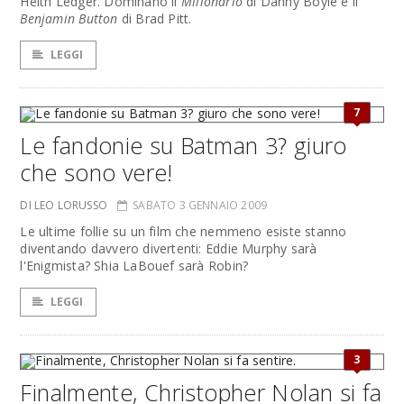
Heith Ledger. Dominano il
Milionario
di Danny Boyle e il
Benjamin Button
di Brad Pitt.
LEGGI
7
Le fandonie su Batman 3? giuro
che sono vere!
DI LEO LORUSSO
SABATO 3 GENNAIO 2009
Le ultime follie su un film che nemmeno esiste stanno
diventando davvero divertenti: Eddie Murphy sarà
l'Enigmista? Shia LaBouef sarà Robin?
LEGGI
3
Finalmente, Christopher Nolan si fa