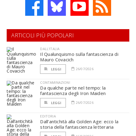
ARTICOLI PIÙ POPOLARI
DALL'ITALIA
Il Qualunquismo sulla fantascienza di
Mauro Covacich
26/07/2026
LEGGI
CONTAMINAZIONI
Da qualche parte nel tempo: la
fantascienza degli Iron Maiden
26/07/2026
LEGGI
EDITORIA
Dall’antichità alla Golden Age: ecco la
storia della fantascienza letteraria