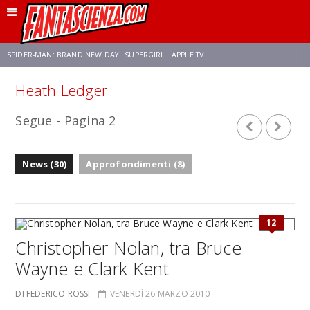
SPIDER-MAN: BRAND NEW DAY
SUPERGIRL
APPLE TV+
Heath Ledger
FRANCO RICCIARDIELLO
ZENDAYA
STAR TREK
AVENGERS: DOOMSDAY
Segue - Pagina 2
NETFLIX
SADIE SINK
CELIA ROSE GOODING
News (30)
Approfondimenti (8)
12
Christopher Nolan, tra Bruce
Wayne e Clark Kent
DI FEDERICO ROSSI
VENERDÌ 26 MARZO 2010