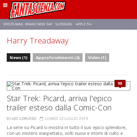
SPIDER-MAN: BRAND NEW DAY
SUPERGIRL
APPLE TV+
Harry Treadaway
FRANCO RICCIARDIELLO
ZENDAYA
STAR TREK
AVENGERS: DOOMSDAY
News (1)
Approfondimenti (2)
Video (1)
NETFLIX
SADIE SINK
STAR TREK: STRANGE NEW WORLDS
98
Star Trek: Picard, arriva l'epico
trailer esteso dalla Comic-Con
DI LEO LORUSSO
LUNEDÌ 22 LUGLIO 2019
La serie su Picard si mostra in tutto il suo epico splendore,
con un mistero inaspettato, volti nuovi e ritorni di culto e