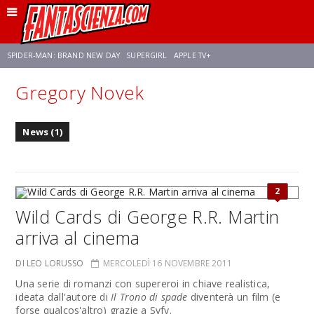
SPIDER-MAN: BRAND NEW DAY
SUPERGIRL
APPLE TV+
Gregory Novek
FRANCO RICCIARDIELLO
ZENDAYA
STAR TREK
AVENGERS: DOOMSDAY
News (1)
NETFLIX
SADIE SINK
STAR TREK: STRANGE NEW WORLDS
2
Wild Cards di George R.R. Martin
arriva al cinema
DI LEO LORUSSO
MERCOLEDÌ 16 NOVEMBRE 2011
Una serie di romanzi con supereroi in chiave realistica,
ideata dall'autore di
Il Trono di spade
diventerà un film (e
forse qualcos'altro) grazie a Syfy.