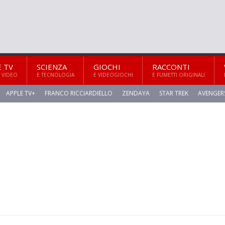
E TV
SCIENZA
GIOCHI
RACCONTI
 VIDEO
E TECNOLOGIA
E VIDEOGIOCHI
E FUMETTI ORIGINALI
APPLE TV+
FRANCO RICCIARDIELLO
ZENDAYA
STAR TREK
AVENGER