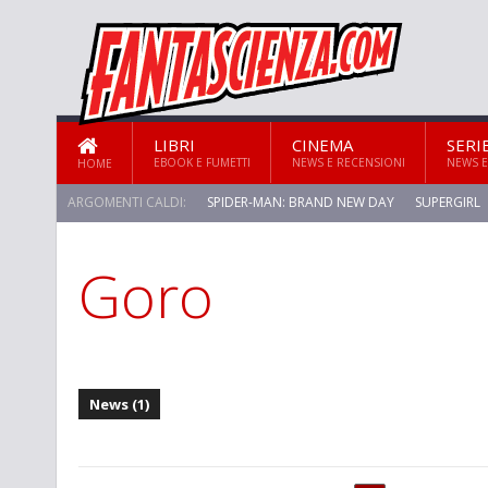
LIBRI
CINEMA
SERI
EBOOK E FUMETTI
NEWS E RECENSIONI
NEWS E
HOME
ARGOMENTI CALDI:
SPIDER-MAN: BRAND NEW DAY
SUPERGIRL
Goro
STAR TREK: STRANGE NEW WORLDS
News (1)