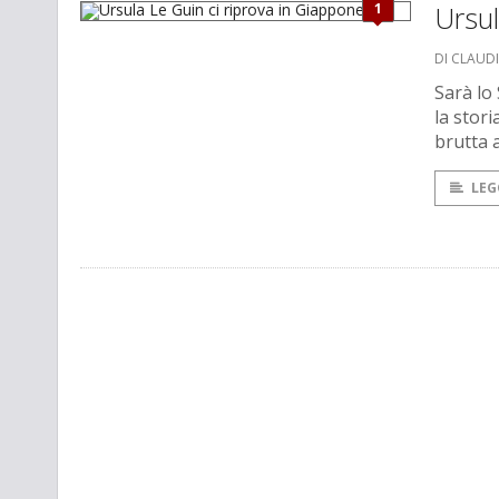
1
Ursul
DI CLAUD
Sarà lo
la stori
brutta 
LEG