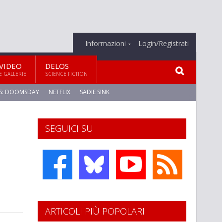
Informazioni
Login/Registrati
VIDEO
DELOS
E GALLERIE
SCIENCE FICTION
S: DOOMSDAY
NETFLIX
SADIE SINK
SEGUICI SU
ARTICOLI PIÙ POPOLARI