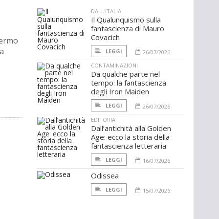
DALL'ITALIA
Il Qualunquismo sulla
fantascienza di Mauro
Covacich
chermo
la
LEGGI
26/07/2026
CONTAMINAZIONI
Da qualche parte nel
tempo: la fantascienza
degli Iron Maiden
LEGGI
26/07/2026
EDITORIA
Dall’antichità alla Golden
Age: ecco la storia della
fantascienza letteraria
LEGGI
16/07/2026
Odissea
LEGGI
15/07/2026