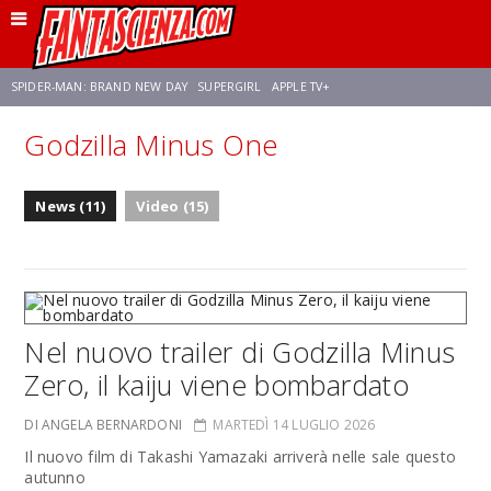
SPIDER-MAN: BRAND NEW DAY
SUPERGIRL
APPLE TV+
Godzilla Minus One
FRANCO RICCIARDIELLO
ZENDAYA
STAR TREK
AVENGERS: DOOMSDAY
News (11)
Video (15)
NETFLIX
SADIE SINK
STAR TREK: STRANGE NEW WORLDS
Nel nuovo trailer di Godzilla Minus
Zero, il kaiju viene bombardato
DI ANGELA BERNARDONI
MARTEDÌ 14 LUGLIO 2026
Il nuovo film di Takashi Yamazaki arriverà nelle sale questo
autunno