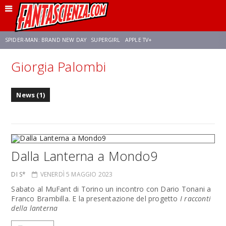
SPIDER-MAN: BRAND NEW DAY
SUPERGIRL
APPLE TV+
Giorgia Palombi
FRANCO RICCIARDIELLO
ZENDAYA
STAR TREK
AVENGERS: DOOMSDAY
News (1)
NETFLIX
SADIE SINK
STAR TREK: STRANGE NEW WORLDS
Dalla Lanterna a Mondo9
DI S*
VENERDÌ 5 MAGGIO 2023
Sabato al MuFant di Torino un incontro con Dario Tonani a
Franco Brambilla. E la presentazione del progetto
I racconti
della lanterna