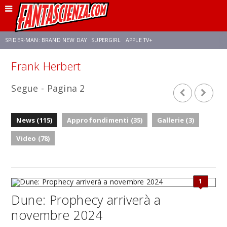
SPIDER-MAN: BRAND NEW DAY
SUPERGIRL
APPLE TV+
Frank Herbert
FRANCO RICCIARDIELLO
ZENDAYA
STAR TREK
AVENGERS: DOOMSDAY
Segue - Pagina 2
NETFLIX
SADIE SINK
STAR TREK: STRANGE NEW WORLDS
News (115)
Approfondimenti (35)
Gallerie (3)
Video (78)
1
Dune: Prophecy arriverà a
novembre 2024