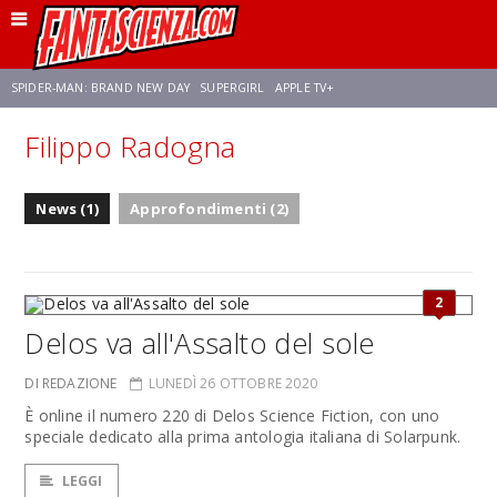
SPIDER-MAN: BRAND NEW DAY
SUPERGIRL
APPLE TV+
Filippo Radogna
FRANCO RICCIARDIELLO
ZENDAYA
AVENGERS: DOOMSDAY
STAR TREK
News (1)
Approfondimenti (2)
NETFLIX
SADIE SINK
STAR TREK: STRANGE NEW WORLDS
2
Delos va all'Assalto del sole
DI REDAZIONE
LUNEDÌ 26 OTTOBRE 2020
È online il numero 220 di Delos Science Fiction, con uno
speciale dedicato alla prima antologia italiana di Solarpunk.
LEGGI