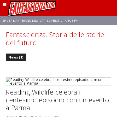
SPIDER-MAN: BRAND NEW DAY
SUPERGIRL
APPLE TV+
Fantascienza. Storia delle storie
FRANCO RICCIARDIELLO
ZENDAYA
STAR TREK
AVENGERS: DOOMSDAY
del futuro
NETFLIX
SADIE SINK
STAR TREK: STRANGE NEW WORLDS
News (1)
Reading Wildlife celebra il
centesimo episodio con un evento
a Parma