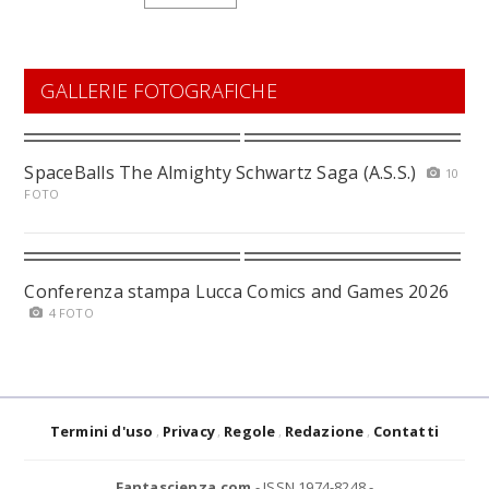
GALLERIE FOTOGRAFICHE
SpaceBalls The Almighty Schwartz Saga (A.S.S.)
10
FOTO
Conferenza stampa Lucca Comics and Games 2026
4 FOTO
Termini d'uso
Privacy
Regole
Redazione
Contatti
Fantascienza.com
- ISSN 1974-8248 -