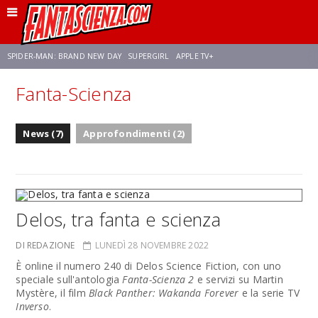
SPIDER-MAN: BRAND NEW DAY
SUPERGIRL
APPLE TV+
Fanta-Scienza
FRANCO RICCIARDIELLO
ZENDAYA
STAR TREK
AVENGERS: DOOMSDAY
News (7)
Approfondimenti (2)
NETFLIX
SADIE SINK
STAR TREK: STRANGE NEW WORLDS
Delos, tra fanta e scienza
DI REDAZIONE
LUNEDÌ 28 NOVEMBRE 2022
È online il numero 240 di Delos Science Fiction, con uno
speciale sull'antologia
Fanta-Scienza 2
e servizi su Martin
Mystère, il film
Black Panther: Wakanda Forever
e la serie TV
Inverso
.