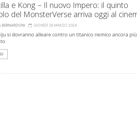
lla e Kong – Il nuovo Impero: il quinto
olo del MonsterVerse arriva oggi al cine
A BERNARDONI
GIOVEDÌ 28 MARZO 2024
aiju si dovranno alleare contro un titanico nemico ancora più
ato
GI