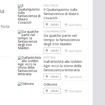
DALL'ITALIA
ma
Il Qualunquismo sulla
fantascienza di Mauro
Covacich
LEGGI
26/07/2026
 forte
CONTAMINAZIONI
Da qualche parte nel
tempo: la fantascienza
degli Iron Maiden
LEGGI
26/07/2026
EDITORIA
Dall’antichità alla Golden
Age: ecco la storia della
fantascienza letteraria
LEGGI
16/07/2026
Odissea
LEGGI
15/07/2026