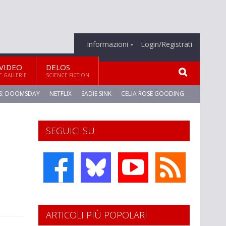
Informazioni
Login/Registrati
VIDEO
DELOS
E GALLERIE
SCIENCE FICTION
S: DOOMSDAY
NETFLIX
SADIE SINK
CELIA ROSE GOODING
SEGUICI SU
ARTICOLI PIÙ POPOLARI