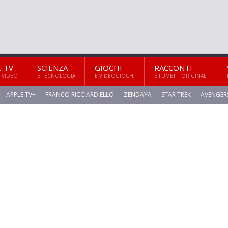
E TV
SCIENZA
GIOCHI
RACCONTI
 VIDEO
E TECNOLOGIA
E VIDEOGIOCHI
E FUMETTI ORIGINALI
APPLE TV+
FRANCO RICCIARDIELLO
ZENDAYA
STAR TREK
AVENGER