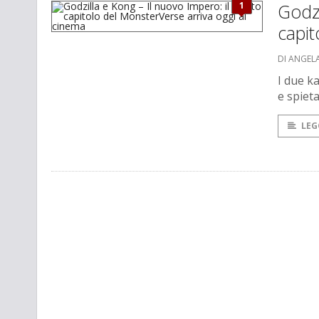
1
Godzi
capit
DI ANGEL
I due k
e spiet
LEG