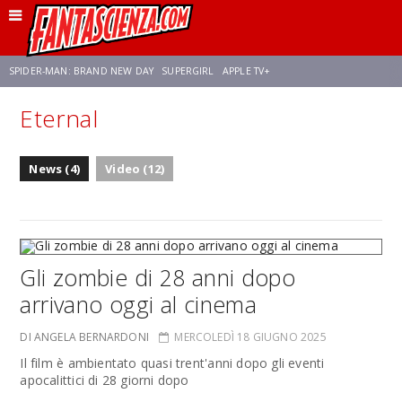
SPIDER-MAN: BRAND NEW DAY
SUPERGIRL
APPLE TV+
Eternal
FRANCO RICCIARDIELLO
ZENDAYA
STAR TREK
AVENGERS: DOOMSDAY
News (4)
Video (12)
NETFLIX
SADIE SINK
CELIA ROSE GOODING
Gli zombie di 28 anni dopo
arrivano oggi al cinema
DI ANGELA BERNARDONI
MERCOLEDÌ 18 GIUGNO 2025
Il film è ambientato quasi trent'anni dopo gli eventi
apocalittici di 28 giorni dopo