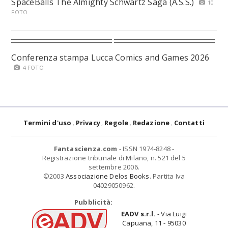
SpaceBalls The Almighty Schwartz Saga (A.S.S.)
10
FOTO
Conferenza stampa Lucca Comics and Games 2026
4 FOTO
Termini d'uso
Privacy
Regole
Redazione
Contatti
Fantascienza.com
- ISSN 1974-8248 -
Registrazione tribunale di Milano, n. 521 del 5
settembre 2006.
©2003
Associazione Delos Books
. Partita Iva
04029050962.
Pubblicità:
EADV s.r.l.
- Via Luigi
Capuana, 11 - 95030