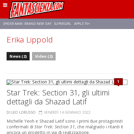
SPIDER-MAN: BRAND NEW DAY
SUPERGIRL
APPLE TV+
Erika Lippold
FRANCO RICCIARDIELLO
ZENDAYA
STAR TREK
AVENGERS: DOOMSDAY
News (2)
Video (2)
NETFLIX
SADIE SINK
STAR TREK: STRANGE NEW WORLDS
1
Star Trek: Section 31, gli ultimi
dettagli da Shazad Latif
DI LEO LORUSSO
VENERDÌ 14 GENNAIO 2022
Michelle Yeoh e Shazad Latif sono i primi due protagonisti
confermati di
Star Trek: Section 31
, che malgrado i ritardi è
ancora un progetto in via di realizzazione.