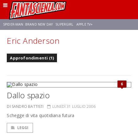
SPIDER-MAN: BRAND NEW DAY
SUPERGIRL
APPLE TV+
Eric Anderson
FRANCO RICCIARDIELLO
ZENDAYA
AVENGERS: DOOMSDAY
STAR TREK
Approfondimenti (1)
NETFLIX
SADIE SINK
CELIA ROSE GOODING
6
Dallo spazio
DI SANDRO BATTISTI
LUNEDÌ 31 LUGLIO 2006
Schegge di vita quotidiana futura
LEGGI