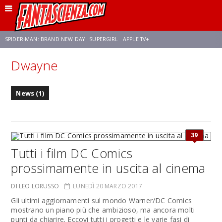
SPIDER-MAN: BRAND NEW DAY
SUPERGIRL
APPLE TV+
Dwayne
FRANCO RICCIARDIELLO
ZENDAYA
STAR TREK
AVENGERS: DOOMSDAY
News (1)
NETFLIX
SADIE SINK
STAR TREK: STRANGE NEW WORLDS
39
Tutti i film DC Comics
prossimamente in uscita al cinema
DI LEO LORUSSO
LUNEDÌ 20 MARZO 2017
Gli ultimi aggiornamenti sul mondo Warner/DC Comics
mostrano un piano più che ambizioso, ma ancora molti
punti da chiarire. Eccovi tutti i progetti e le varie fasi di